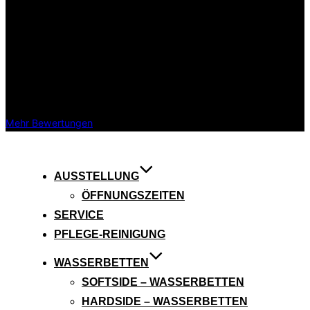
vor 7 Jahren
Habe heute,Heilig Abend 24.12, eine kaputte Heizung eingebaut
bekommen. So einen Service findet man nicht mehr häufig. 10
Minuten nach meinem Telefonat war ein Mitarbeiter von
Wasserbetten Stantke vor Ort. Ich kann dieses Geschäft nur
weiter empfehlen. Wenn es möglich wäre gäbe es 10 Sterne
dafür. Vielen Vielen Dank.
Mehr Bewertungen
AUSSTELLUNG
ÖFFNUNGSZEITEN
SERVICE
PFLEGE-REINIGUNG
WASSERBETTEN
SOFTSIDE – WASSERBETTEN
HARDSIDE – WASSERBETTEN