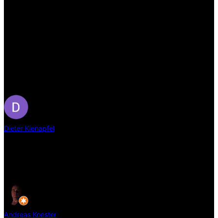
vor 6 Jahren
Dieses Mal sind wir mit unserem Wasserbett umgezogen. Es hat
alles super geklappt 👍 und wir waren sehr zufrieden. Der Service
ist auch nach mehr als 17 Jahren immer noch Spitze. Wir fühlen
uns immer wieder sehr gut beraten und können uneingeschränkt
Familie Stantke bestens empfehlen. Selbst bei speziellen
gesundheitlichen Anforderungen wurden Lösungen gesucht und
gefunden. Auch hier noch einmal vielen lieben Dank 🥰
Dieter Kienapfel
vor 6 Jahren
Super Beratung, sehr freundliche Bedingung. Wir werden uns das
nächste wasserbett, dort wieder kaufen. Kann man nur
empfehlen.
Andreas Koester