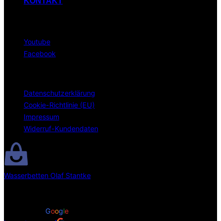
KONTAKT
Social Media
Youtube
Facebook
Allgemeine Hinweise
Datenschutzerklärung
Cookie-Richtlinie (EU)
Impressum
Widerruf-Kundendaten
Wasserbetten Olaf Stantke
4.8
Basierend auf 56 Bewertungen
powered by
G
o
o
g
l
e