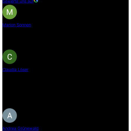
bewerte uns auf
Marion Sonnen
vor 5 Jahren
Vielen Dank für die gute Beratung und die schnelle Lieferung. Hat
alles super geklappt.
Claudia Löser
vor 6 Jahren
Erkstklassige Beratung und Ausführung. Super freundlich und
immer hilfsbereit. Für jedes Problem oder jeden Wunsch wird eine
Lösung gefunden. Vielen Dank für das tolle Liegegefühl. Einfach
nurzu empfehlen.
Andrea Grünewald