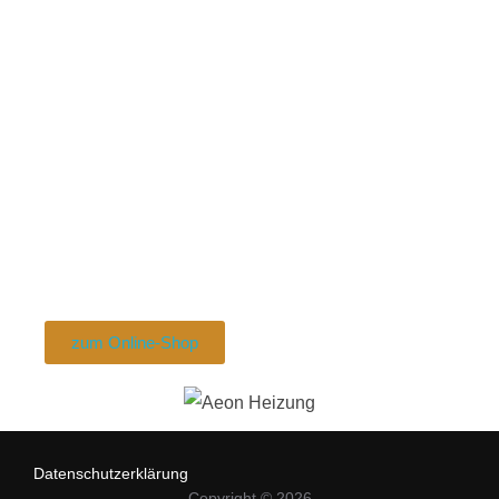
natürlicher Schutz vor
Überhitzung des Heizelements
CE-geprüft
Integrierter Temperatursensor
geerdet (ableitstromfrei)
2 Jahre Garantie
Unsere Empfehlung: für
Dualsysteme oder Betten mit einer
max. Breite von 140 cm
zum Online-Shop
Datenschutzerklärung
Copyright © 2026